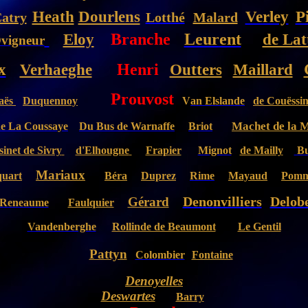
Heath
Dourlens
Verley
P
atry
Lotthé
Malard
Eloy
Branche
Leur
ent
de Lat
vigneur
x
Verhaeghe
Henri
Outters
Maillard
Prouvost
aës
Duquennoy
V
an Elslande
de Couëssi
Machet de la M
e La Coussaye
Du Bus de Warnaffe
Briot
sinet de Sivry
d'Elhougne
Frapier
Mignot
de Mailly
Bu
Mariaux
quart
Béra
Duprez
Rime
Mayaud
Pomm
Denonvilliers
Delob
Gérard
Reneaume
Faulquier
Vandenberghe
Rollinde de Beaumont
Le Gentil
Pattyn
Colombier
Fontaine
Denoyelles
Deswartes
Barry