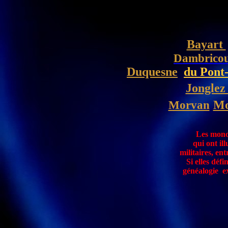
Bayart
Dambricou
Duquesne
du Pont
Jonglez
Morvan
Mo
Les monog
qui ont il
militaires, en
Si elles défi
généalogie exhausti