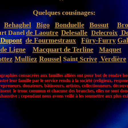
Quelques cousinages:
Behaghel
Bigo
Bonduelle
Bossut
Bro
rt
Danel
de Laoutre
Delesalle
Delecroix
De
-Dupont
de Fourmestraux
Füry-Furry
Gal
 de Ligne
Macquart de Terline
Maquet
ttez
Mulliez
Roussel
Saint
Scrive
Verdière
raphies consacrées aux familles alliées ont pour but de rendre h
lustré leur famille par le service rendu à la société (religieux, respon
trepreneurs, donateurs, bâtisseurs, artistes, collectionneurs, découv
nissent
le tronc commun et chacune des branches, elles ne sont do
ve ; cependant nous avons veillé à les soumettre aux plus exig