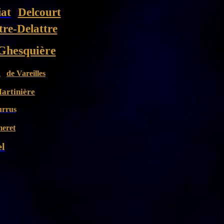
iat
Delcourt
tre-Delattre
Ghesquière
n
de Vareilles
artinière
rrus
eret
el