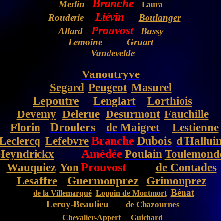
Branche
Merlin
Laura
Liévin
Rouderie
Boulanger
Prouvost
Allard
Bussy
Lemoine
Gruart
Vandevelde
Vanoutryve
Segard
Peugeot
Masurel
Lepoutre
Lenglart
Lorthiois
Devemy
Delerue
Desurmont
Fauchille
Florin
Droulers
de Maigret
Lestienne
Leclercq
Lefebvre
Branche
Dubois
d'Hallui
Heyndrickx
Amédée
Poulain
Toulemond
Wauquiez
Yon
Prouvost
de Contades
Lesaffre
Guermonprez
Grimonprez
Bénat
de la Villemarqué
Loppin de Montmort
Leroy-Beaulieu
de Chazournes
Chevalier-Appert
Guichard