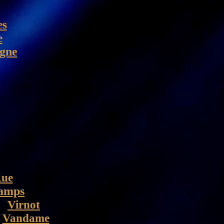
es
e
ogne
Rue
amps
Virnot
Vandame