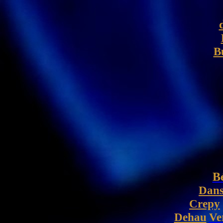
B
B
Dans
Crepy
Dehau
Ve