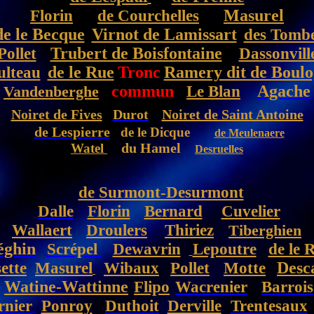
Florin
de Courchelles
Masurel
de le Becque
Virnot de Lamissart
des Tomb
Pollet
Trubert de Boisfontaine
Dassonvill
ulteau
de le Rue
Tronc
Ramery dit de Boul
commun
Le Blan
Agache
Vandenberghe
Noiret de Fives
Durot
Noiret de Saint Antoine
de Lespierre
de le Dicque
de Meulenaere
du Hamel
Watel
Desruelles
de Surmont-Desurmont
Dalle
Florin
Bernard
Cuvelier
Wallaert
Droulers
Thiriez
Tiberghien
éghin
Scrépel
Dewavrin
Lepoutre
de le 
ette
Masurel
Wibaux
Pollet
Motte
Desc
Watine-Wattinne
Flipo
Wacrenier
Barrois
rnier
Ponroy
Duthoit
Derville
Trentesaux