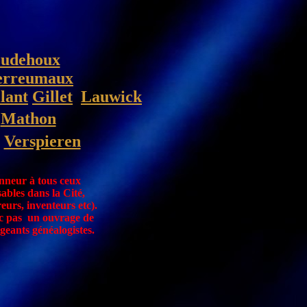
udehoux
rreumaux
lant
Gillet
Lauwick
Mathon
Verspieren
onneur à tous ceux
sables dans la Cité,
reurs, inventeurs etc).
nc pas
un ouvrage de
eants généalogistes.