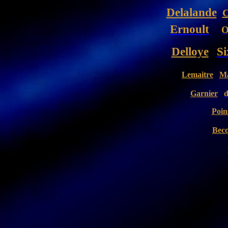
Delalande
C
Ernoult
O
Delloye
Si
Lemaitre
M
Garnier
d
Poin
Bec