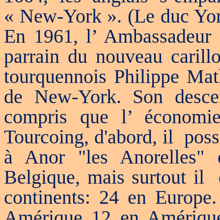
« New-York ». (Le duc York 
En 1961, l’ Ambassadeur d
parrain du nouveau carill
tourquennois Philippe Math
de New-York. Son desc
compris que l’ économi
Tourcoing, d'abord, il
poss
à Anor "les Anorelles"
Belgique, mais surtout il
continents: 24 en Europe.
Amérique 12 en Amérique