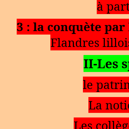
à par
3 : la conquète par
Flandres lilloi
II-Les s
le patri
La noti
Les collèg