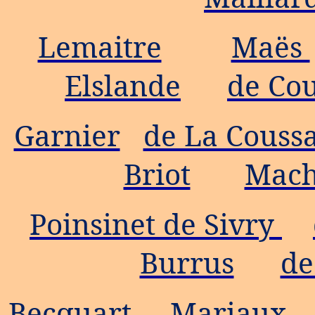
Lemaitre
Maës
Elslande
de Cou
Garnier
de La Couss
Briot
Mach
Poinsinet de Sivry
Burrus
de
Becquart
Mariaux