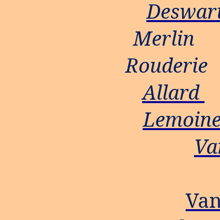
Deswar
Mer
Roude
Allard
Lemoin
Va
Van