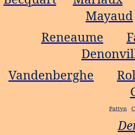
Mayaud
Reneaume
F
Denonvil
Vandenberghe
Ro
Pattyn
C
De