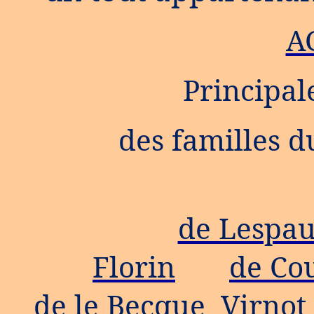
A
Principale
des familles d
de Lespau
Florin
de Co
de le Becque
Virnot