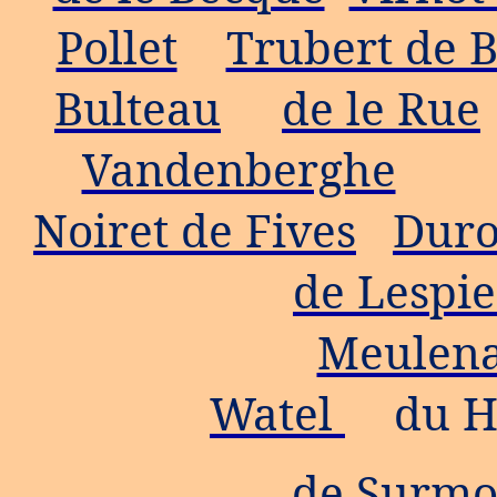
Pollet
Trubert de B
Bulteau
de le Rue
Vandenberghe
Noiret de Fives
Duro
de Lespie
Meulen
Watel
du 
de Surmo