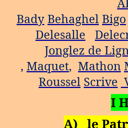
A
Bady
Behaghel
Bigo
Delesalle
Delec
Jonglez de Lig
,
Maquet
,
Mathon
Roussel
Scrive
V
I 
A)
le Pat