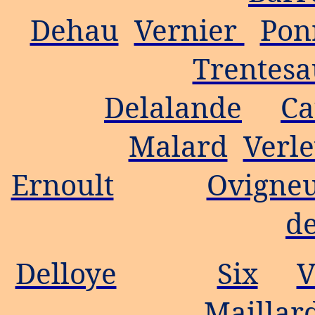
Dehau
Vernier
Pon
Trentesa
Delalande
Ca
Malard
Verl
Ernoult
Ovigne
de
Delloye
Six
V
Maillar