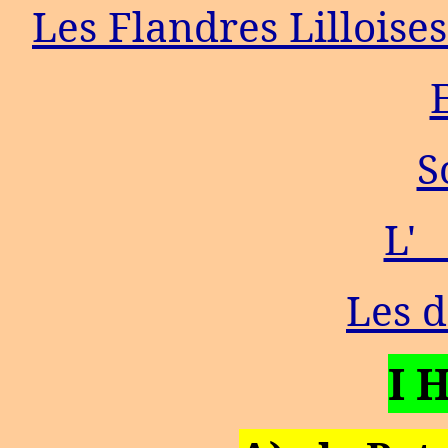
Les Flandres Lilloise
S
L' 
Les 
I 