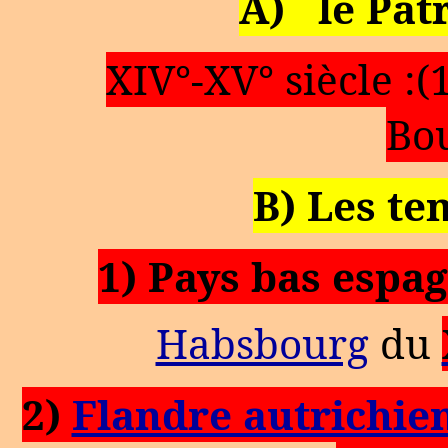
A)
le Pat
XIV°-XV° siècle :
Bo
B) Les t
1)
Pays bas
espag
Habsbourg
du
2)
Flandre autrichie