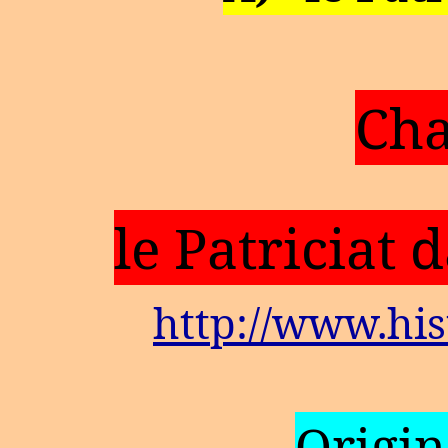
Cha
le Patriciat 
http://www.his
Origi