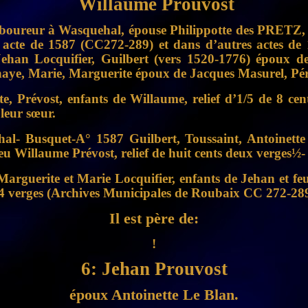
Willaume Prouvost
 laboureur à Wasquehal, épouse Philippotte des PRETZ, d
cte de 1587 (CC272-289) et dans d’autres actes de 15
Jehan Locquifier, Guilbert (vers 1520-1776) époux 
haye, Marie, Marguerite époux de Jacques Masurel, Pér
 Prévost, enfants de Willaume, relief d’1/5 de 8 cent
 leur sœur.
- Busquet-A° 1587 Guilbert, Toussaint, Antoinette 
eu Willaume Prévost, relief de huit cents deux verges½- 
 Marguerite et Marie Locquifier, enfants de Jehan et f
ts 4 verges (Archives Municipales de Roubaix CC 272-28
Il est père de:
!
6: Jehan Prouvost
époux Antoinette Le Blan.