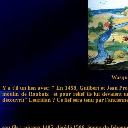
Wasque
Y a t'il un lien avec: " En 1458, Guilbert et Jean Pro
moulin de Roubaix et pour relief ils lui devaient un
découvrit" Leuridan ? Ce fief sera tenu par l'ancienne
son fils :
né vers 1485, décédé 1586, époux de Jehenne 