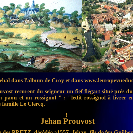
hal dans l'album de Croy et dans www.leuropevueduc
uvost recurent du seigneur un fief flégart situé près 
 paon et un rossignol " ; "ledit rossignol à livrer 
 famille Le Clercq.
!
Jehan Prouvost
des PRETZ, décédée a1557. Jehan, fils de feu Guilbert 