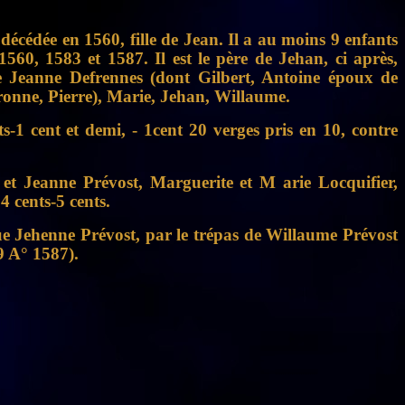
écédée en 1560, fille de Jean. Il a au moins 9 enfants
60, 1583 et 1587. Il est le père de Jehan, ci après,
de Jeanne Defrennes (dont Gilbert, Antoine époux de
onne, Pierre), Marie, Jehan, Willaume.
s-1 cent et demi, - 1cent 20 verges pris en 10, contre
et Jeanne Prévost, Marguerite et M arie Locquifier,
4 cents-5 cents.
eue Jehenne Prévost, par le trépas de Willaume Prévost
9 A° 1587).