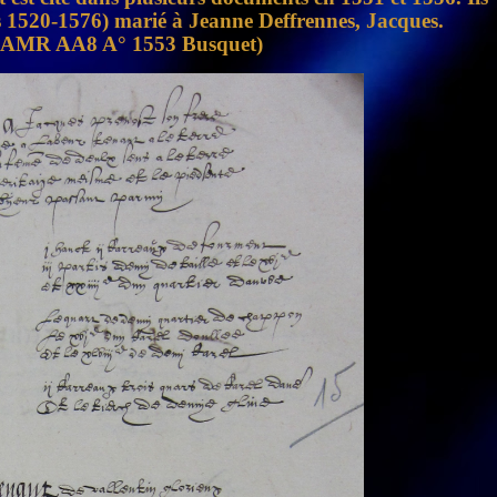
rs 1520-1576) marié à Jeanne Deffrennes, Jacques.
ef (AMR AA8 A° 1553 Busquet)