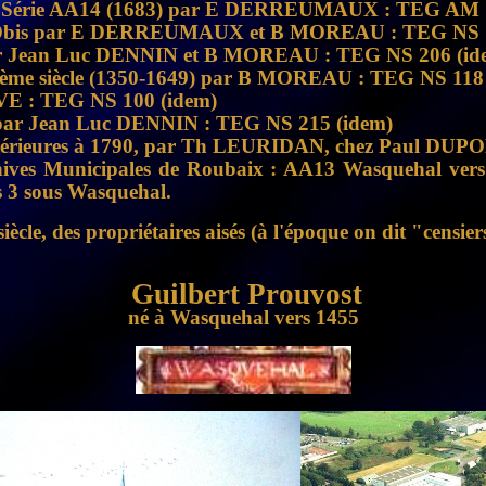
 AM Série AA14 (1683) par E DERREUMAUX : TEG AM 
rie DDbis par E DERREUMAUX et B MOREAU : TEG NS 
 par Jean Luc DENNIN et B MOREAU : TEG NS 206 (id
IIème siècle (1350-1649) par B MOREAU : TEG NS 118
VE : TEG NS 100 (idem)
) par Jean Luc DENNIN : TEG NS 215 (idem)
térieures à 1790, par Th LEURIDAN, chez Paul DUPO
rchives Municipales de Roubaix : AA13 Wasquehal ve
 3 sous Wasquehal.
cle, des propriétaires aisés (à l'époque on dit "censie
Guilbert Prouvost
né à Wasquehal vers 1455