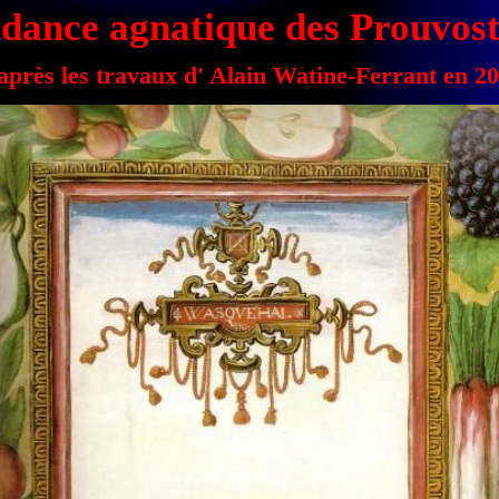
dance agnatique des Prouvost
après les travaux d' Alain Watine-Ferrant en 2