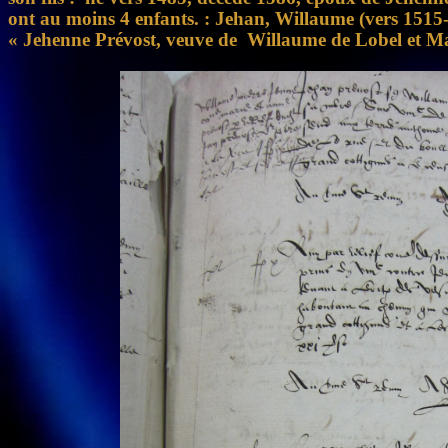
ont au moins 4 enfants. : Jehan, Willaume (vers 1515-
« Jehenne Prévost, veuve de Willaume de Lobel et Ma