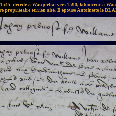
 1545, décédé à Wasquehal vers 1590, laboureur à Wa
e propriétaire terrien aisé.
Il épouse Antoinette le BLA