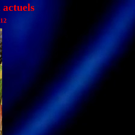
 actuels
012