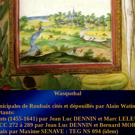
Wasquehal
icipales de Roubaix cités et dépouillés par Alain Wat
rtants:
ntements (1455-1641) par Jean Luc DENNIN et Marc LE
aix CC 272 à 289 par Jean Luc DENNIN et Bernard M
oubaix par Maxime SENAVE : TEG NS 094 (idem)