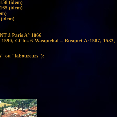
158 (idem)
165 (idem)
em)
 (idem)
NT à Paris A° 1866
rs 1590, CCbis 6 Wasquehal – Busquet A°1587, 1583,
rs" ou "laboureurs"):