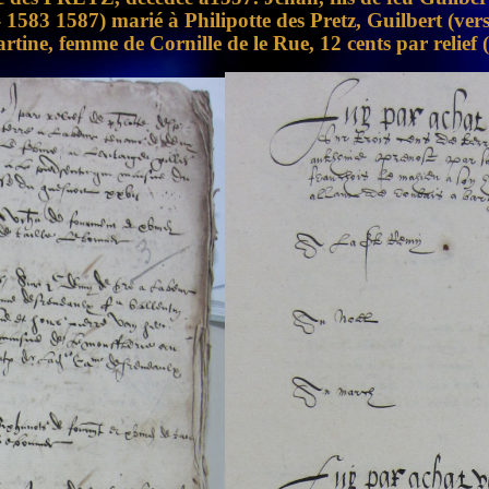
 1583 1587) marié à Philipotte des Pretz, Guilbert (ve
rtine, femme de Cornille de le Rue, 12 cents par reli