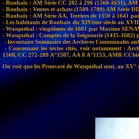
- Roubaix : AM Série CC 282 à 296 (1560-1631),
- Roubaix : Ventes et achats (1589-1709) AM Sé
- Roubaix : AM Série AA, Terriers de 1350 à 1641
- Les habitants de Roubaix du XIVème siècle au XV
- Wasquehal : vingtièmes de 1601 par Maxime SENA
- Wasquehal : Comptes de la Seigneurie (1435-1682
- Inventaire Sommaire des Archives Communales an
- Concernant les textes cités, voir notamment : A
1560, CC 272-289 A°1587, AA 8 A°1153, AMR CCbis
On voit que les Prouvost de Wasquehal sont, au XV° siè